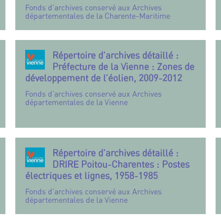
Fonds d’archives conservé aux Archives
départementales de la Charente-Maritime
Répertoire d’archives détaillé :
Préfecture de la Vienne : Zones de
développement de l’éolien, 2009-2012
Fonds d’archives conservé aux Archives
départementales de la Vienne
Répertoire d’archives détaillé :
DRIRE Poitou-Charentes : Postes
électriques et lignes, 1958-1985
Fonds d’archives conservé aux Archives
départementales de la Vienne