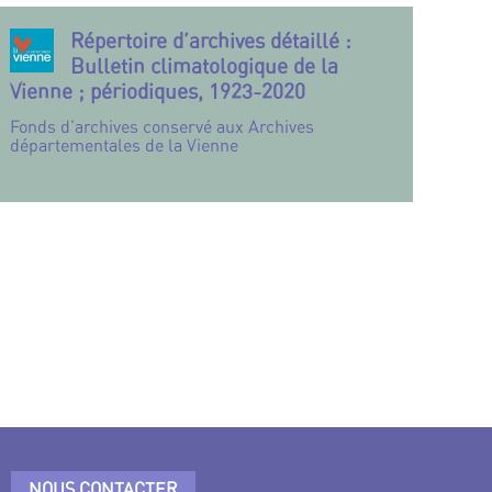
Répertoire d’archives détaillé :
Bulletin climatologique de la
Vienne ; périodiques, 1923-2020
Fonds d’archives conservé aux Archives
départementales de la Vienne
NOUS CONTACTER