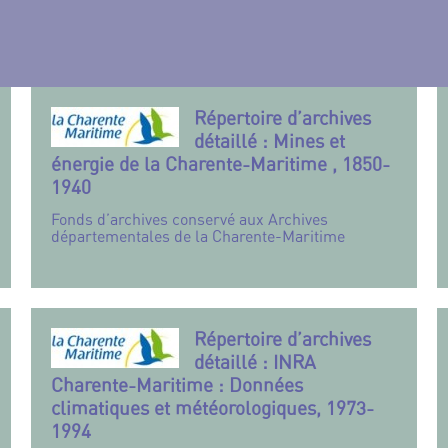
Répertoire d’archives
détaillé : Mines et
énergie de la Charente-Maritime , 1850-
1940
Fonds d’archives conservé aux Archives
départementales de la Charente-Maritime
Répertoire d’archives
détaillé : INRA
Charente-Maritime : Données
climatiques et météorologiques, 1973-
1994