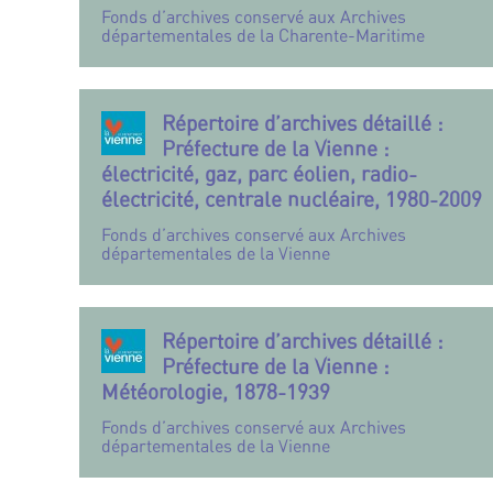
Fonds d’archives conservé aux Archives
départementales de la Charente-Maritime
Répertoire d’archives détaillé :
Préfecture de la Vienne :
électricité, gaz, parc éolien, radio-
électricité, centrale nucléaire, 1980-2009
Fonds d’archives conservé aux Archives
départementales de la Vienne
Répertoire d’archives détaillé :
Préfecture de la Vienne :
Météorologie, 1878-1939
Fonds d’archives conservé aux Archives
départementales de la Vienne