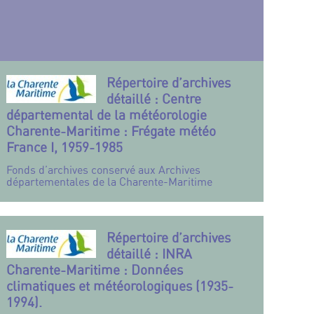
Répertoire d’archives
détaillé : Centre
départemental de la météorologie
Charente-Maritime : Frégate météo
France I, 1959-1985
Fonds d’archives conservé aux Archives
départementales de la Charente-Maritime
Répertoire d’archives
détaillé : INRA
Charente-Maritime : Données
climatiques et météorologiques (1935-
1994).