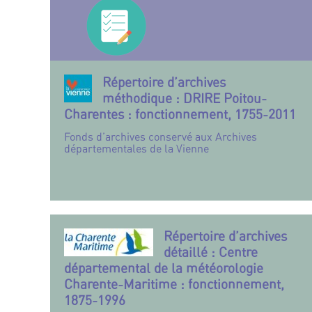
Répertoire d’archives
méthodique : DRIRE Poitou-
Charentes : fonctionnement, 1755-2011
Fonds d’archives conservé aux Archives
départementales de la Vienne
Répertoire d’archives
détaillé : Centre
départemental de la météorologie
Charente-Maritime : fonctionnement,
1875-1996