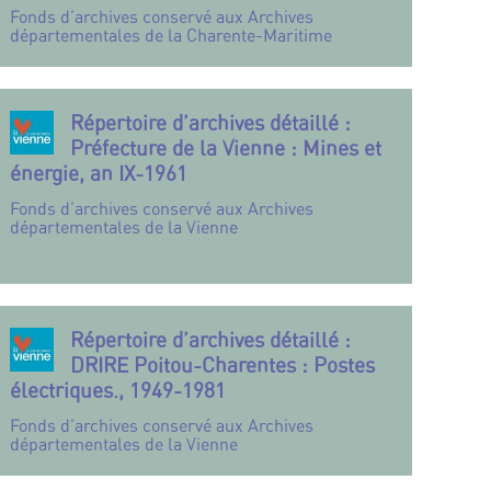
Fonds d’archives conservé aux Archives
départementales de la Charente-Maritime
Répertoire d’archives détaillé :
Préfecture de la Vienne : Mines et
énergie, an IX-1961
Fonds d’archives conservé aux Archives
départementales de la Vienne
Répertoire d’archives détaillé :
DRIRE Poitou-Charentes : Postes
électriques., 1949-1981
Fonds d’archives conservé aux Archives
départementales de la Vienne