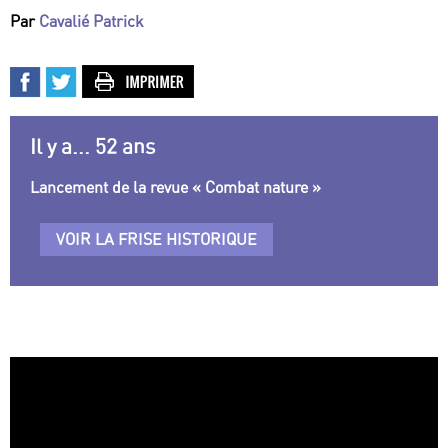
Par
Cavalié Patrick
Il y a... 52 ans
Lancement de la revue « Combat nature »
VOIR LA FRISE HISTORIQUE